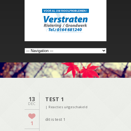
13
TEST 1
DEC
voor
|
Reacties uitgeschakeld
test
dit is test 1
1
1