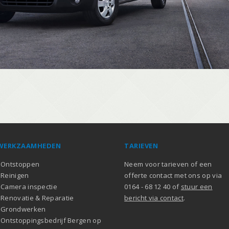
WERKZAAMHEDEN
TARIEVEN
-
Ontstoppen
Neem voor tarieven of een
-
Reinigen
offerte contact met ons op via
-
Camera inspectie
0164 - 68 12 40 of
stuur een
-
Renovatie
&
Reparatie
bericht via contact
.
-
Grondwerken
-
Ontstoppingsbedrijf Bergen op