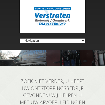
ZOEK NIET VERDER, U HEEFT
UW ONTSTOPPINGSBEDRIJF
GEVONDEN! WIJ HELPEN U
MET UW AFVOER, LEIDING EN