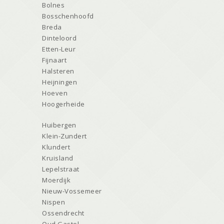
Bolnes
Bosschenhoofd
Breda
Dinteloord
Etten-Leur
Fijnaart
Halsteren
Heijningen
Hoeven
Hoogerheide
Huibergen
Klein-Zundert
Klundert
Kruisland
Lepelstraat
Moerdijk
Nieuw-Vossemeer
Nispen
Ossendrecht
Oud Gastel