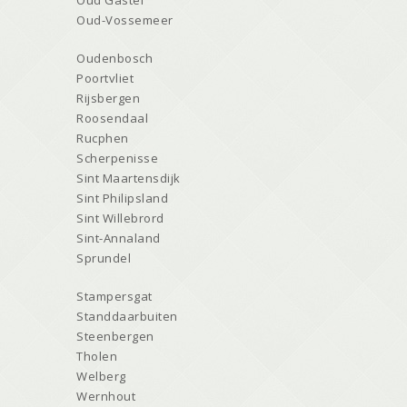
Oud-Vossemeer
Oudenbosch
Poortvliet
Rijsbergen
Roosendaal
Rucphen
Scherpenisse
Sint Maartensdijk
Sint Philipsland
Sint Willebrord
Sint-Annaland
Sprundel
Stampersgat
Standdaarbuiten
Steenbergen
Tholen
Welberg
Wernhout