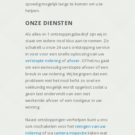
spoedig mogelijk langs te komen om u te
helpen.
ONZE DIENSTEN
Als alles-in-1 ontstoppingsbedrijf zijn wij in
staat om iedere riool klus aan te nemen. Zo
schakelt u onze 24 uurs ontstopping service
in voor voor een snelle oplossing van uw
verstopte riolering
of
afvoer
. Of het nu gaat
om een eenvoudig verstopte afvoer of een
breuk in uw riolering. Wij begrijpen dat een
probleem met het riool liefst zo snel en
vakkundig mogelijk wordt opgelost zodat u
geen last ondervindt van een niet
werkende afvoer of een rioolgeur in uw
woning.
Naast ontstoppingen verhelpen kunt u ons
ook inschakelen voor het
reinigen van uw
riolering
of via
camera inspectie
kijken wat